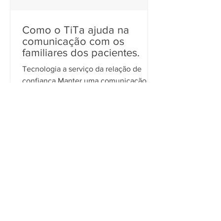
Como o TiTa ajuda na
comunicação com os
familiares dos pacientes.
Tecnologia a serviço da relação de
confiança Manter uma comunicação
clara, organizada e constante com as
famílias é um dos grandes...
1
/
10