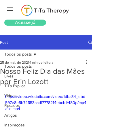
Acesse já
Post
Todos os posts
25 de mai. de 2021
1 min de leitura
Todos os posts
Nosso Feliz Dia das Mães
Lives
por Erin Lozott
TiTa Explica
Vídeos
https://video.wixstatic.com/video/1dba34_dbd
597e8e5b74653aadf7778214ebcb1/480p/mp4
Recados
/file.mp4
Artigos
Inspirações