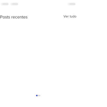
Ver tudo
Posts recentes
A Síndrome de A